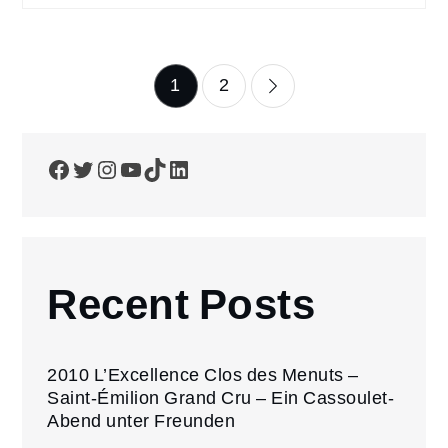
Seitennummerierun
1
2
der
Facebook
Twitter
Instagram
YouTube
TikTok
LinkedIn
Beiträge
Recent Posts
2010 L’Excellence Clos des Menuts –
Saint-Émilion Grand Cru – Ein Cassoulet-
Abend unter Freunden