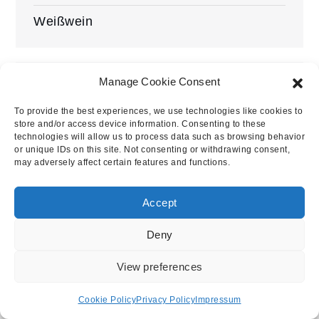
Weißwein
Manage Cookie Consent
Blogalm.de
To provide the best experiences, we use technologies like cookies to
store and/or access device information. Consenting to these
technologies will allow us to process data such as browsing behavior
or unique IDs on this site. Not consenting or withdrawing consent,
may adversely affect certain features and functions.
Copyright © 2023 | All Rights Reserved.
Accept
Impressum
Privacy Policy
Cookie Policy (EU)
Deny
Supported by Johannes Geppert
View preferences
Yuma by
Shark Themes
Cookie Policy
Privacy Policy
Impressum