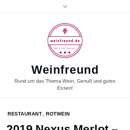
Skip
to
content
Weinfreund
Rund um das Thema Wein, Genuß und gutes
Essen!
Home
RESTAURANT
,
ROTWEIN
2023
2019 Nexus Merlot –
Februar