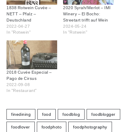
1838 Rotwein Cuvée –
2020 Syrah/Merlot – IMI
NETT – Pfalz –
Winery – El Bocho:
Deutschland
Streetart trifft auf Wein
2022-04-27
2024-05-24
In "Rotwein"
In "Rotwein"
2018 Cuvée Especial –
Pago de Cirsus
2022-09-08
In "Restaurant"
finedining
food
foodblog
foodblogger
foodlover
foodphoto
foodphotography