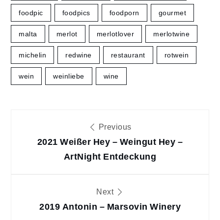
foodpic
foodpics
foodporn
gourmet
malta
merlot
merlotlover
merlotwine
michelin
redwine
restaurant
rotwein
wein
weinliebe
wine
Beitragsnavigation
Previous
2021 Weißer Hey – Weingut Hey –
ArtNight Entdeckung
Next
2019 Antonin – Marsovin Winery