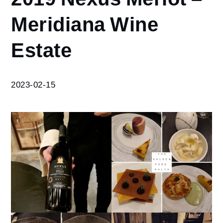
2019
Meridiana Wine
Nexus
Merlot –
Estate
Meridiana
Wine
Estate
2023-02-15