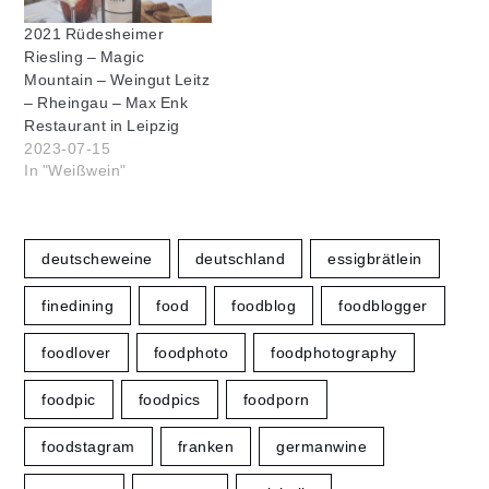
2021 Rüdesheimer
Riesling – Magic
Mountain – Weingut Leitz
– Rheingau – Max Enk
Restaurant in Leipzig
2023-07-15
In "Weißwein"
deutscheweine
deutschland
essigbrätlein
finedining
food
foodblog
foodblogger
foodlover
foodphoto
foodphotography
foodpic
foodpics
foodporn
foodstagram
franken
germanwine