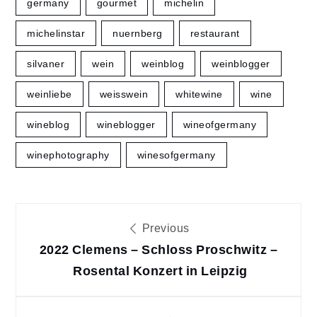
germany
gourmet
michelin
michelinstar
nuernberg
restaurant
silvaner
wein
weinblog
weinblogger
weinliebe
weisswein
whitewine
wine
wineblog
wineblogger
wineofgermany
winephotography
winesofgermany
Beitragsnavigation
Previous
2022 Clemens – Schloss Proschwitz –
Rosental Konzert in Leipzig