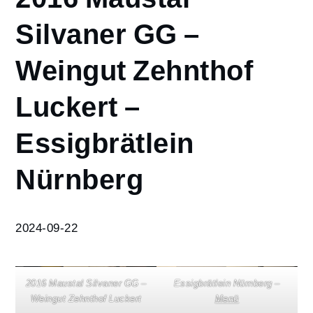
2016
Silvaner GG –
Maustal
Silvaner GG
Weingut Zehnthof
– Weingut
Zehnthof
Luckert –
Luckert –
Essigbrätlein
Nürnberg
Essigbrätlein
Nürnberg
2024-09-22
2016 Maustal Silvaner GG –
Essigbrätlein Nürnberg –
Weingut Zehnthof Luckert
Menü