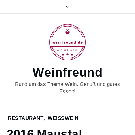
Skip
to
content
Weinfreund
Rund um das Thema Wein, Genuß und gutes
Essen!
Home
RESTAURANT
,
WEISSWEIN
2024
2016 Maustal
September