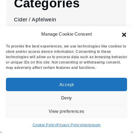
Categories
Cider / Apfelwein
Events
Manage Cookie Consent
Restaurant
To provide the best experiences, we use technologies like cookies to
store and/or access device information. Consenting to these
technologies will allow us to process data such as browsing behavior
Rosé
or unique IDs on this site. Not consenting or withdrawing consent,
may adversely affect certain features and functions.
Rotwein
Accept
Sekt
Deny
Sherry
View preferences
Weißwein
Cookie Policy
Privacy Policy
Impressum