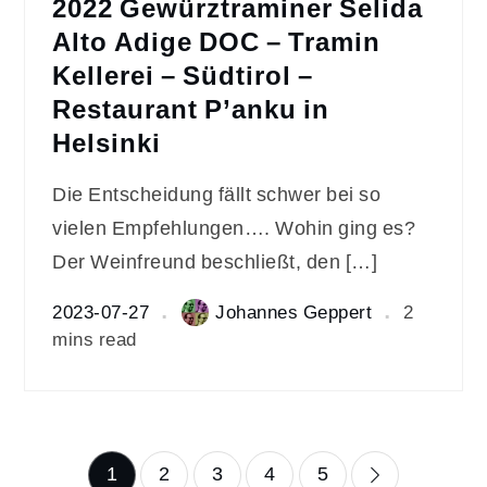
2022 Gewürztraminer Selida
Alto Adige DOC – Tramin
Kellerei – Südtirol –
Restaurant P’anku in
Helsinki
Die Entscheidung fällt schwer bei so
vielen Empfehlungen…. Wohin ging es?
Der Weinfreund beschließt, den […]
2023-07-27
Johannes Geppert
2
mins read
Seitennummerierun
1
2
3
4
5