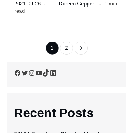
2021-09-26
Doreen Geppert
1 min
read
Seitennummerierun
1
2
der
Facebook
Twitter
Instagram
YouTube
TikTok
LinkedIn
Beiträge
Recent Posts