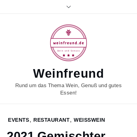
Skip
to
content
Weinfreund
Rund um das Thema Wein, Genuß und gutes
Essen!
Home
EVENTS
,
RESTAURANT
,
WEISSWEIN
2023
2021 Gemischter
April