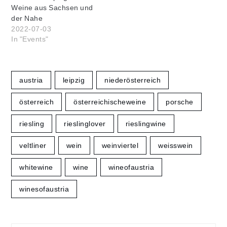
Weine aus Sachsen und
der Nahe
2022-07-03
In "Events"
austria
leipzig
niederösterreich
österreich
österreichischeweine
porsche
riesling
rieslinglover
rieslingwine
veltliner
wein
weinviertel
weisswein
whitewine
wine
wineofaustria
winesofaustria