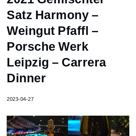
2021
Satz Harmony –
Gemischter
Satz
Weingut Pfaffl –
Harmony –
Weingut
Pfaffl –
Porsche Werk
Porsche
Werk
Leipzig – Carrera
Leipzig –
Carrera
Dinner
Dinner
2023-04-27