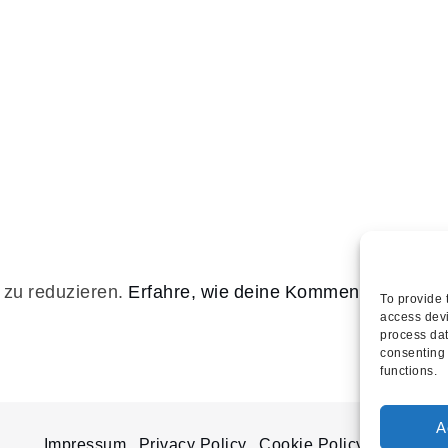
zu reduzieren.
Erfahre, wie deine Kommentardaten
To provide 
access devi
process dat
consenting 
functions.
A
Impressum
Privacy Policy
Cookie Policy (EU)