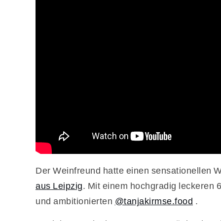
Der Weinfreund hatte einen sensationellen W
aus Leipzig
. Mit einem hochgradig leckeren
und ambitionierten
@tanjakirmse.food
.