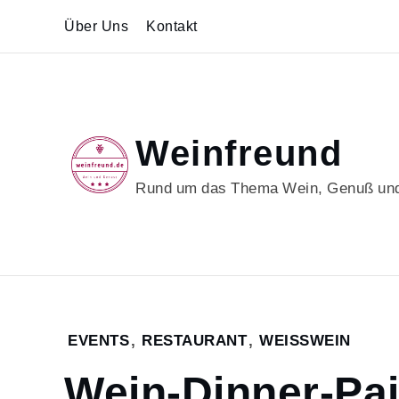
Skip
Über Uns
Kontakt
to
content
Weinfreund
Rund um das Thema Wein, Genuß und
Home
EVENTS
,
RESTAURANT
,
WEISSWEIN
2024
Wein-Dinner-Pai
März