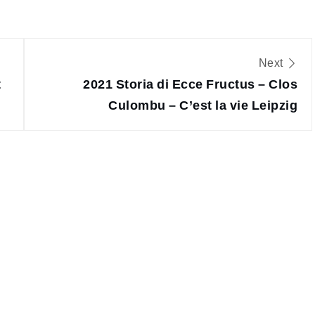
n
Next
t
2021 Storia di Ecce Fructus – Clos
Culombu – C’est la vie Leipzig