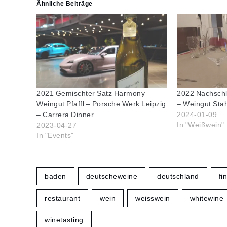
Ähnliche Beiträge
2021 Gemischter Satz Harmony –
2022 Nachschla
Weingut Pfaffl – Porsche Werk Leipzig
– Weingut Stahl
2024-01-09
– Carrera Dinner
In "Weißwein"
2023-04-27
In "Events"
baden
deutscheweine
deutschland
fi
restaurant
wein
weisswein
whitewine
winetasting