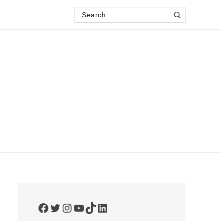
Search
Search
for:
Facebook
Twitter
Instagram
YouTube
TikTok
LinkedIn