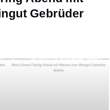
ngut Gebrüder
üder
Wein-Dinner-Pairing Abend mit Weinen vom Weingut Gebrüder
Mathis