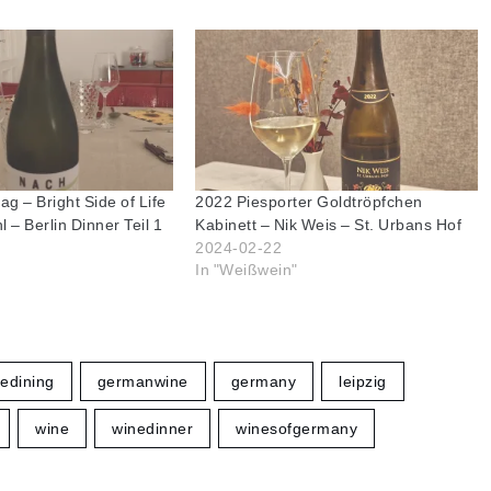
g – Bright Side of Life
2022 Piesporter Goldtröpfchen
 – Berlin Dinner Teil 1
Kabinett – Nik Weis – St. Urbans Hof
2024-02-22
In "Weißwein"
nedining
germanwine
germany
leipzig
wine
winedinner
winesofgermany