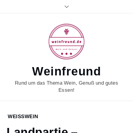
Skip
to
content
Weinfreund
Rund um das Thema Wein, Genuß und gutes
Essen!
Home
WEISSWEIN
2024
Landpartie –
Januar