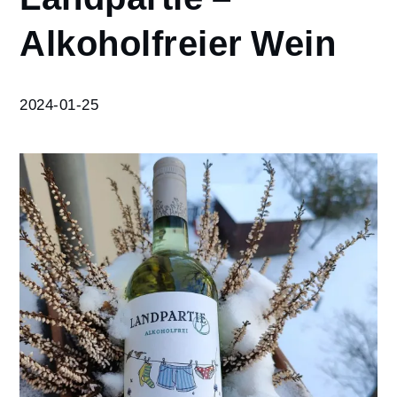
Landpartie –
Alkoholfreier Wein
Alkoholfreier
Wein
2024-01-25