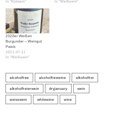
In "Rotwein"
In "Weißwein"
2020er Weißen
Burgunder – Weingut
Pawis
2021-07-11
In "Weißwein"
alcoholfree
alcoholfreewine
alkoholfrei
alkoholfreierwein
dryjanuary
wein
weisswein
whitewine
wine