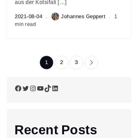
aus der Kotsifali […]
2021-08-04
Johannes Geppert
1
min read
Seitennummerierun
1
2
3
der
Facebook
Twitter
Instagram
YouTube
TikTok
LinkedIn
Beiträge
Recent Posts