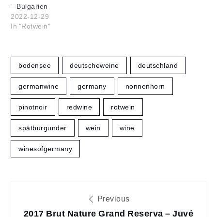
– Bulgarien
2022-12-29
In "Rotwein"
bodensee
deutscheweine
deutschland
germanwine
germany
nonnenhorn
pinotnoir
redwine
rotwein
spätburgunder
wein
wine
winesofgermany
Beitragsnavigation
Previous
2017 Brut Nature Grand Reserva – Juvé