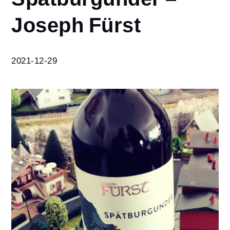
Spätburgunder
Joseph Fürst
– Joseph
Fürst
2021-12-29