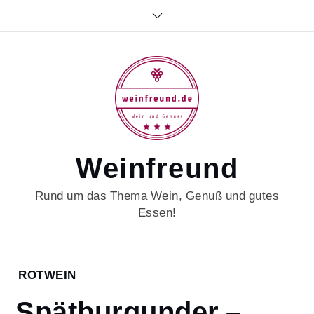
Skip
to
content
Weinfreund
Rund um das Thema Wein, Genuß und gutes
Essen!
Home
ROTWEIN
2021
Spätburgunder –
Dezember