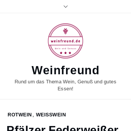
Skip
to
content
Weinfreund
Rund um das Thema Wein, Genuß und gutes
Essen!
Home
ROTWEIN
,
WEISSWEIN
2021
Pfälzer Federweißer
September