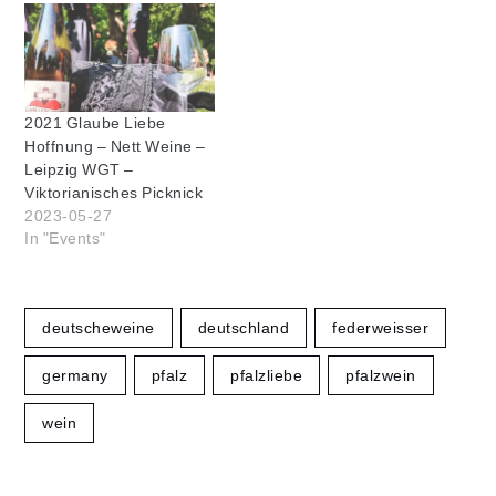
2021 Glaube Liebe
Hoffnung – Nett Weine –
Leipzig WGT –
Viktorianisches Picknick
2023-05-27
In "Events"
deutscheweine
deutschland
federweisser
germany
pfalz
pfalzliebe
pfalzwein
wein