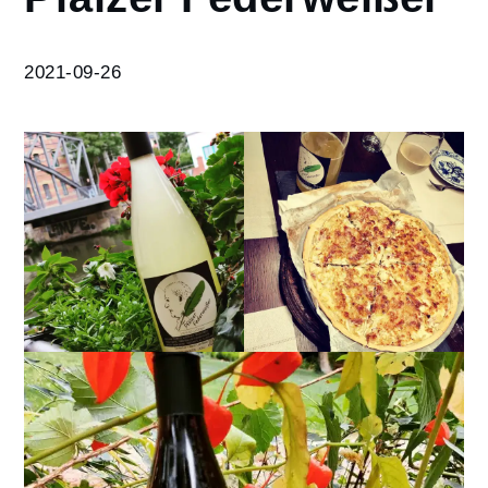
Pfälzer
Federweißer
2021-09-26