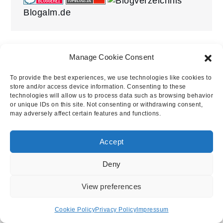
Blogalm.de
Manage Cookie Consent
Copyright © 2023 | All Rights Reserved.
To provide the best experiences, we use technologies like cookies to
store and/or access device information. Consenting to these
Impressum
Privacy Policy
Cookie Policy (EU)
technologies will allow us to process data such as browsing behavior
or unique IDs on this site. Not consenting or withdrawing consent,
Supported by Johannes Geppert
may adversely affect certain features and functions.
Yuma by
Shark Themes
Accept
Deny
View preferences
Cookie Policy
Privacy Policy
Impressum