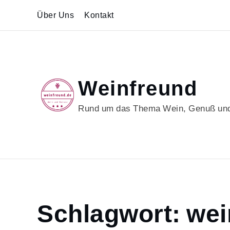
Skip
Über Uns
Kontakt
to
content
Weinfreund
Rund um das Thema Wein, Genuß und
Home
Schlagwort:
wei
wein
Page