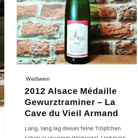
Weißwein
2012 Alsace Médaille
Gewurztraminer – La
Cave du Vieil Armand
Lang, lang lag dieses feine Tröpfchen
schon in unserem Weinregal. Und mein