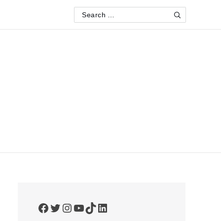
Search
Search
for:
Facebook
Twitter
Instagram
YouTube
TikTok
LinkedIn