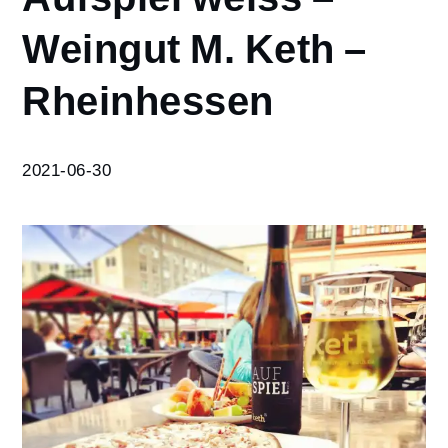
Aufspiel
Weingut M. Keth –
weiss –
Weingut M.
Rheinhessen
Keth –
Rheinhessen
2021-06-30