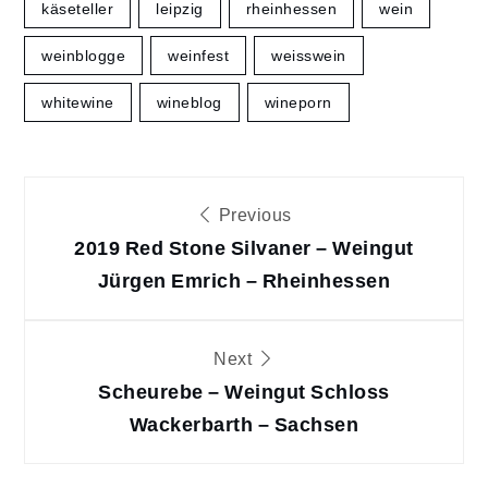
käseteller
leipzig
rheinhessen
wein
weinblogge
weinfest
weisswein
whitewine
wineblog
wineporn
Beitragsnavigation
Previous
2019 Red Stone Silvaner – Weingut
Jürgen Emrich – Rheinhessen
Next
Scheurebe – Weingut Schloss
Wackerbarth – Sachsen