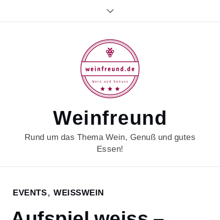
Skip
to
content
Weinfreund
Rund um das Thema Wein, Genuß und gutes
Essen!
Home
EVENTS
,
WEISSWEIN
2021
Aufspiel weiss –
Juni