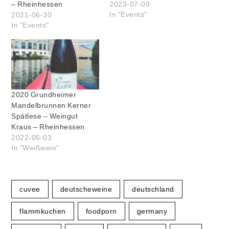
2023-07-09
– Rheinhessen
In "Events"
2021-06-30
In "Events"
2020 Grundheimer
Mandelbrunnen Kerner
Spätlese – Weingut
Kraus – Rheinhessen
2022-05-03
In "Weißwein"
cuvee
deutscheweine
deutschland
flammkuchen
foodporn
germany