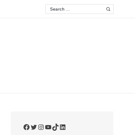
Search
Search
for:
Facebook
Twitter
Instagram
YouTube
TikTok
LinkedIn