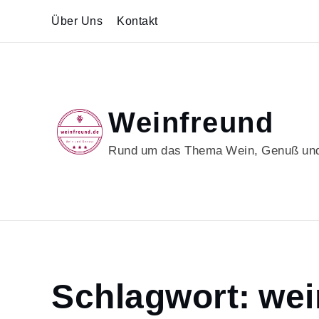
Skip
Über Uns
Kontakt
to
content
Weinfreund
Rund um das Thema Wein, Genuß und
Home
Schlagwort:
wei
wein
Page