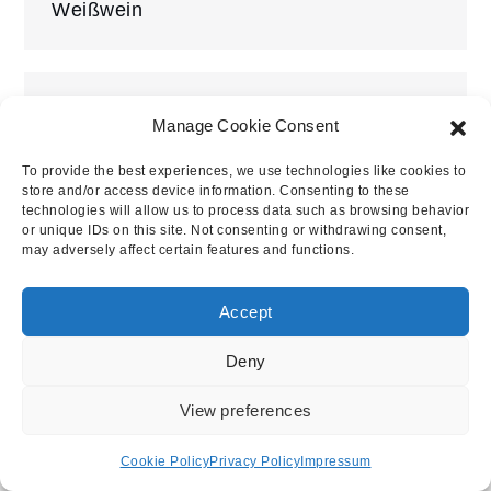
Weißwein
Manage Cookie Consent
Blogalm.de
To provide the best experiences, we use technologies like cookies to
store and/or access device information. Consenting to these
technologies will allow us to process data such as browsing behavior
or unique IDs on this site. Not consenting or withdrawing consent,
may adversely affect certain features and functions.
Copyright © 2023 | All Rights Reserved.
Accept
Impressum
Privacy Policy
Cookie Policy (EU)
Supported by Johannes Geppert
Deny
Yuma by
Shark Themes
View preferences
Cookie Policy
Privacy Policy
Impressum