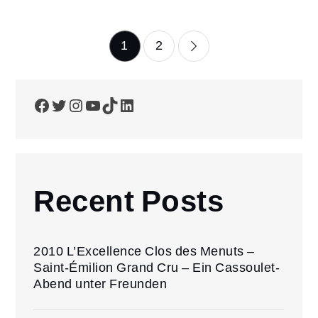
Seitennummerierun
1
2
der
Facebook
Twitter
Instagram
YouTube
TikTok
LinkedIn
Beiträge
Recent Posts
2010 L’Excellence Clos des Menuts –
Saint-Émilion Grand Cru – Ein Cassoulet-
Abend unter Freunden