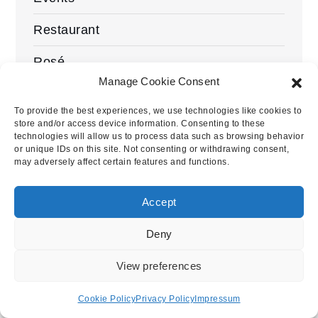
Restaurant
Rosé
Manage Cookie Consent
Rotwein
To provide the best experiences, we use technologies like cookies to
Sekt
store and/or access device information. Consenting to these
technologies will allow us to process data such as browsing behavior
or unique IDs on this site. Not consenting or withdrawing consent,
Sherry
may adversely affect certain features and functions.
Weißwein
Accept
Deny
View preferences
Blogalm.de
Cookie Policy
Privacy Policy
Impressum