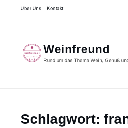
Skip
Über Uns
Kontakt
to
content
Weinfreund
Rund um das Thema Wein, Genuß und
Home
Schlagwort:
fra
france