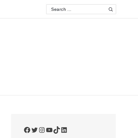
Search
Search
for:
Facebook
Twitter
Instagram
YouTube
TikTok
LinkedIn