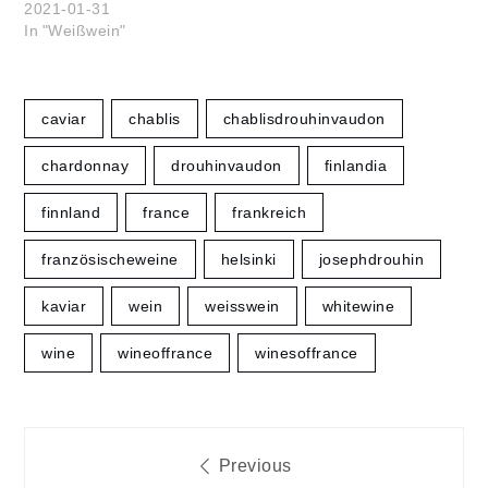
2021-01-31
In "Weißwein"
caviar
chablis
chablisdrouhinvaudon
chardonnay
drouhinvaudon
finlandia
finnland
france
frankreich
französischeweine
helsinki
josephdrouhin
kaviar
wein
weisswein
whitewine
wine
wineoffrance
winesoffrance
Beitragsnavigation
Previous