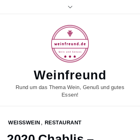
Skip
to
content
Weinfreund
Rund um das Thema Wein, Genuß und gutes
Essen!
Home
WEISSWEIN
,
RESTAURANT
2023
2020 Chablis –
Juli