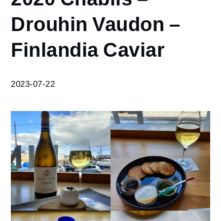
2020
Drouhin Vaudon –
Chablis
–
Finlandia Caviar
Drouhin
Vaudon
–
Finlandia
2023-07-22
Caviar