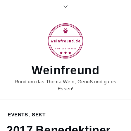
Skip
to
content
Weinfreund
Rund um das Thema Wein, Genuß und gutes
Essen!
Home
EVENTS
,
SEKT
2023
2017 Benedektiner
Mai