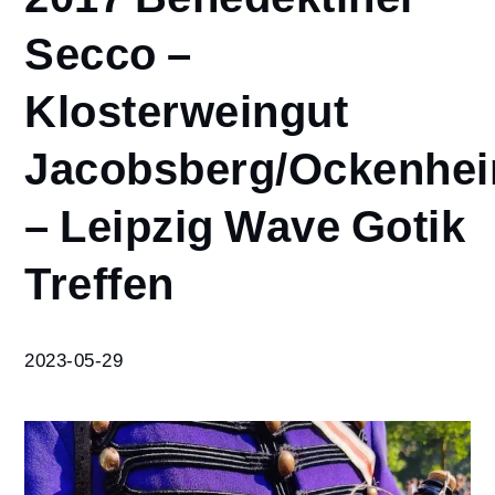
2017 Benedektiner
Secco –
Secco –
Klosterweingut
Klosterweingut
Jacobsberg/Ockenheim
– Leipzig Wave Gotik
Treffen
Jacobsberg/Ockenhe
– Leipzig Wave Gotik
Treffen
2023-05-29