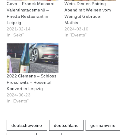
Cava – Franck Massard –
Wein-Dinner-Pairing
Valentinstagsmenü –
Abend mit Weinen vom
Frieda Restaurant in
Weingut Gebrüder
Leipzig
Mathis
2021-02-14
2024-03-10
In "Sekt"
In "Events"
2022 Clemens – Schloss
Proschwitz – Rosental
Konzert in Leipzig
2024-06-23
In "Events"
deutscheweine
deutschland
germanwine