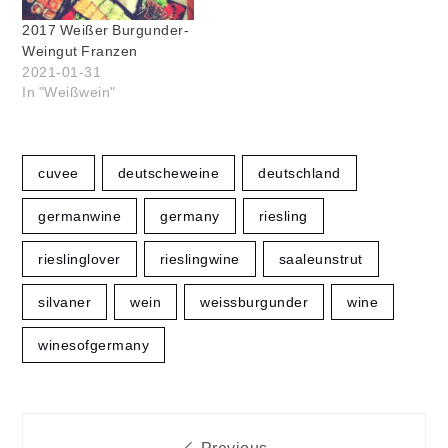
2017 Weißer Burgunder-
Weingut Franzen
2021-01-31
In "Weißwein"
cuvee
deutscheweine
deutschland
germanwine
germany
riesling
rieslinglover
rieslingwine
saaleunstrut
silvaner
wein
weissburgunder
wine
winesofgermany
Beitragsnavigation