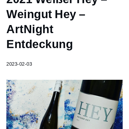
2021
Weingut Hey –
Weißer Hey
– Weingut
ArtNight
Hey –
ArtNight
Entdeckung
Entdeckung
2023-02-03