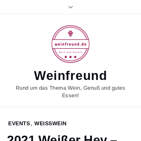
Skip
to
content
Weinfreund
Rund um das Thema Wein, Genuß und gutes
Essen!
Home
EVENTS
,
WEISSWEIN
2023
2021 Weißer Hey –
Februar