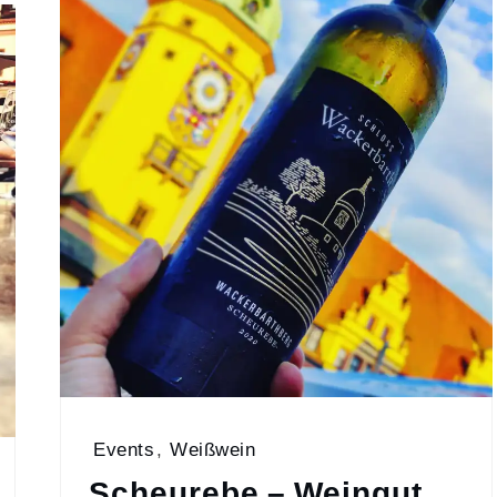
Events
,
Weißwein
Scheurebe – Weingut