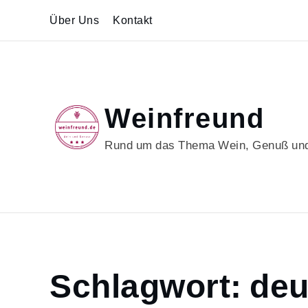
Skip
Über Uns
Kontakt
to
content
Weinfreund
Rund um das Thema Wein, Genuß und
Home
Schlagwort:
deu
deutscheweine
Page