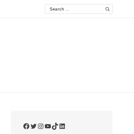
Search
Search
for:
Facebook
Twitter
Instagram
YouTube
TikTok
LinkedIn