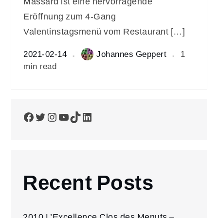
Massard ist eine hervorragende
Eröffnung zum 4-Gang
Valentinstagsmenü vom Restaurant […]
2021-02-14
Johannes Geppert
1
min read
Facebook
Twitter
Instagram
YouTube
TikTok
LinkedIn
Recent Posts
2010 L’Excellence Clos des Menuts –