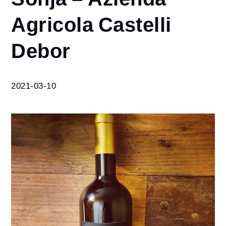
Sonja –
Agricola Castelli
Azienda
Agricola
Debor
Castelli
Debor
2021-03-10