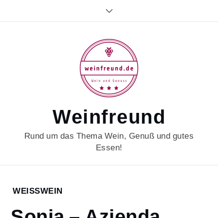
Skip
to
content
Weinfreund
Rund um das Thema Wein, Genuß und gutes
Essen!
Home
WEISSWEIN
2021
Sonja – Azienda
März