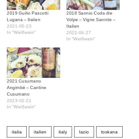
2019 Guilio Pascotti
2018 Sannio Coda die
Lugana – Italien
Volpe – Vigne Sannite –
2021-05-23
Italien
In "Weißwein"
2022-06-27
In "Weißwein"
2021 Cusumano
Angimbé – Cantine
Cusumano
2023-02-21
In "Weißwein"
italia
italien
italy
lazio
toskana