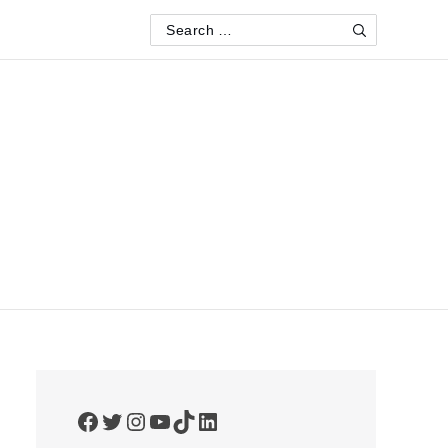
Search
Search
for:
Facebook
Twitter
Instagram
YouTube
TikTok
LinkedIn