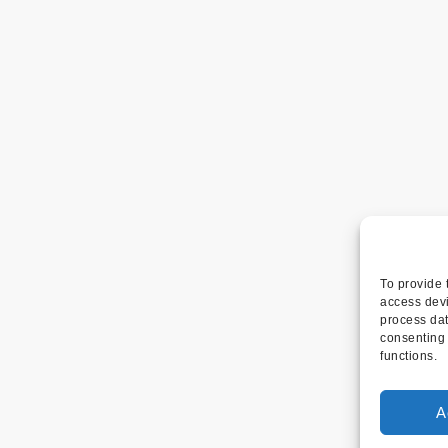
To provide 
access devi
process dat
consenting 
functions.
A