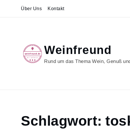
Skip
Über Uns
Kontakt
to
content
Weinfreund
Rund um das Thema Wein, Genuß und
Home
Schlagwort:
tos
toskana