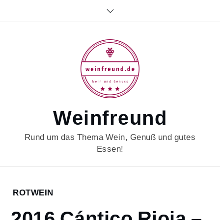
Skip
to
content
Weinfreund
Rund um das Thema Wein, Genuß und gutes
Essen!
Home
ROTWEIN
2021
2016 Cántico Rioja –
Februar