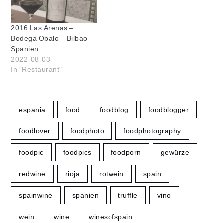
2016 Las Arenas –
Bodega Obalo – Bilbao –
Spanien
2022-08-03
In "Restaurant"
espania
food
foodblog
foodblogger
foodlover
foodphoto
foodphotography
foodpic
foodpics
foodporn
gewürze
redwine
rioja
rotwein
spain
spainwine
spanien
truffle
vino
wein
wine
winesofspain