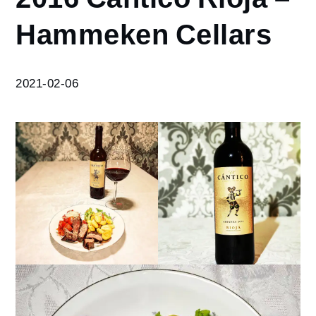
2016
Hammeken Cellars
Cántico
Rioja –
Hammeken
Cellars
2021-02-06