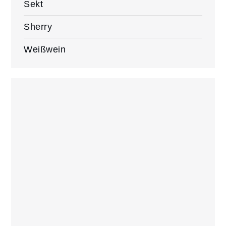
Sekt
Sherry
Weißwein
Blogalm.de
Copyright © 2023 | All Rights Reserved.
Impressum
Privacy Policy
Cookie Policy (EU)
Supported by Johannes Geppert