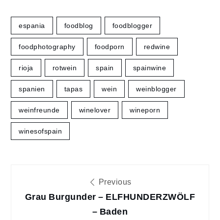
espania
foodblog
foodblogger
foodphotography
foodporn
redwine
rioja
rotwein
spain
spainwine
spanien
tapas
wein
weinblogger
weinfreunde
winelover
wineporn
winesofspain
Beitragsnavigation
Previous
Grau Burgunder – ELFHUNDERZWÖLF
– Baden