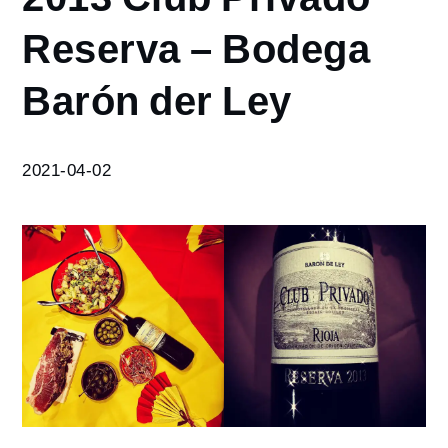
2013
Reserva – Bodega
Club
Privado
Barón der Ley
Reserva
–
Bodega
Barón
2021-04-02
der Ley