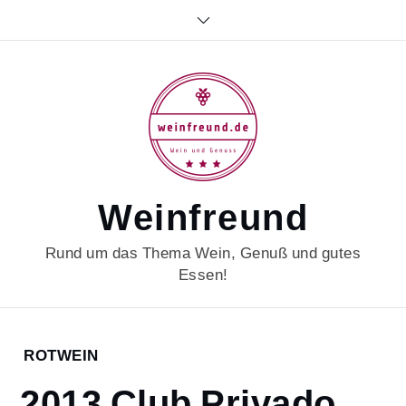
Skip
to
content
Weinfreund
Rund um das Thema Wein, Genuß und gutes
Essen!
Home
ROTWEIN
2021
2013 Club Privado
April