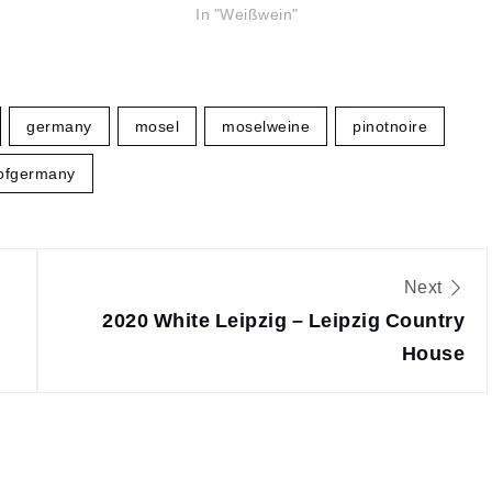
In "Weißwein"
germany
mosel
moselweine
pinotnoire
ofgermany
n
Next
2020 White Leipzig – Leipzig Country
House