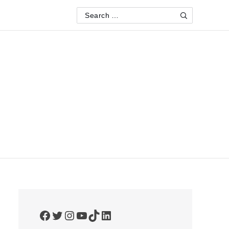
Search
Search
for:
Facebook
Twitter
Instagram
YouTube
TikTok
LinkedIn