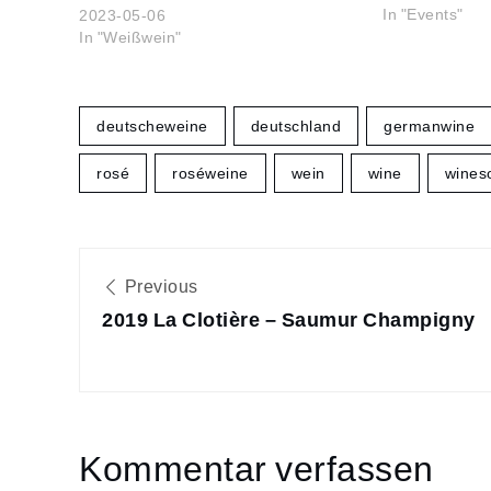
In "Events"
2023-05-06
In "Weißwein"
deutscheweine
deutschland
germanwine
rosé
roséweine
wein
wine
wines
Beitragsnavigatio
Previous
2019 La Clotière – Saumur Champigny
Kommentar verfassen