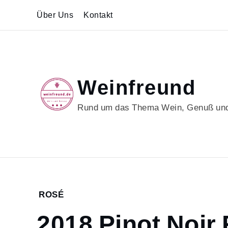
Skip
Über Uns
Kontakt
to
content
Weinfreund
Rund um das Thema Wein, Genuß und
Home
ROSÉ
2022
2018 Pinot Noir
Juli