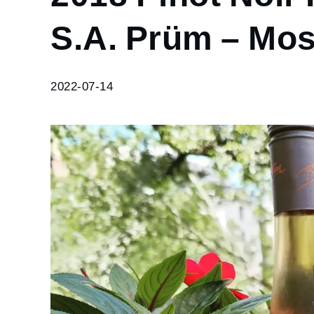
2018
Pinot
S.A. Prüm – Mos
Noir
Rosé –
Weingut
2022-07-14
S.A.
Prüm –
Mosel