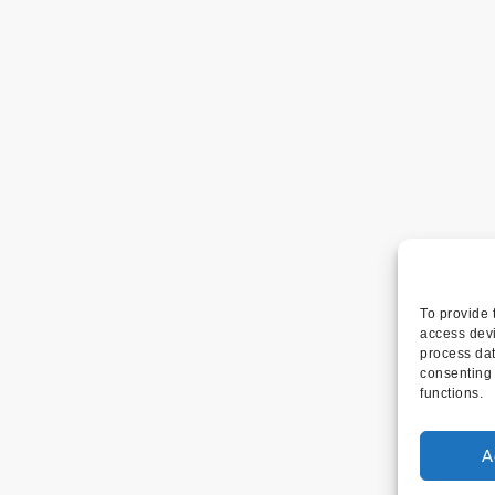
To provide 
access devi
process dat
consenting 
functions.
A