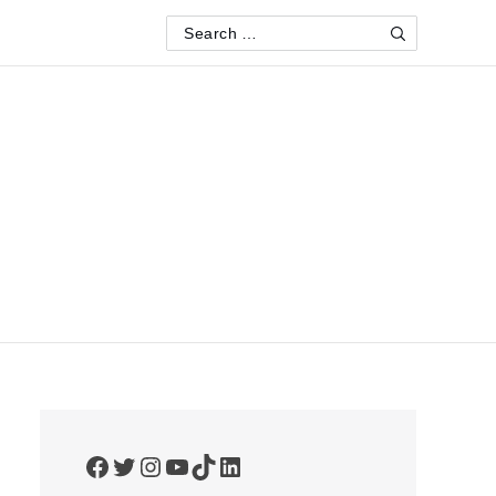
Search
Search
for:
Facebook
Twitter
Instagram
YouTube
TikTok
LinkedIn