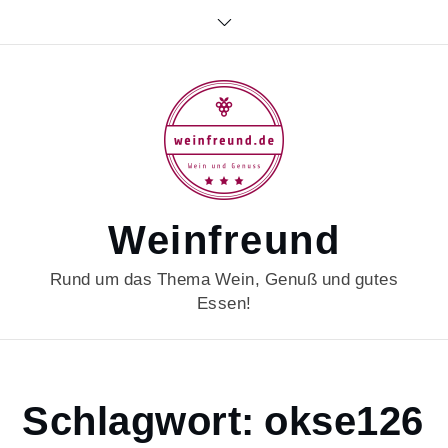
Skip
to
content
Weinfreund
Rund um das Thema Wein, Genuß und gutes
Essen!
Home
Schlagwort:
okse126
okse126