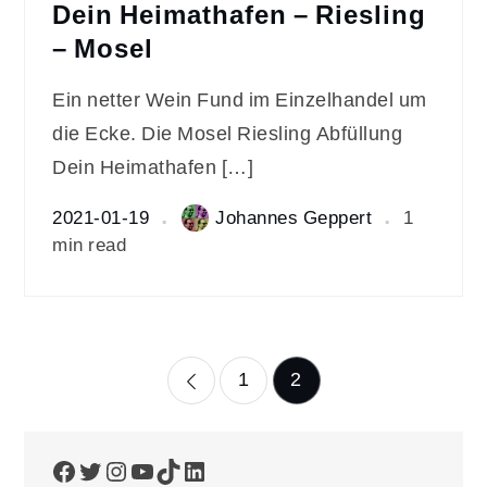
Dein Heimathafen – Riesling
– Mosel
Ein netter Wein Fund im Einzelhandel um
die Ecke. Die Mosel Riesling Abfüllung
Dein Heimathafen […]
2021-01-19
Johannes Geppert
1
min read
Seitennummerierun
1
2
der
Facebook
Twitter
Instagram
YouTube
TikTok
LinkedIn