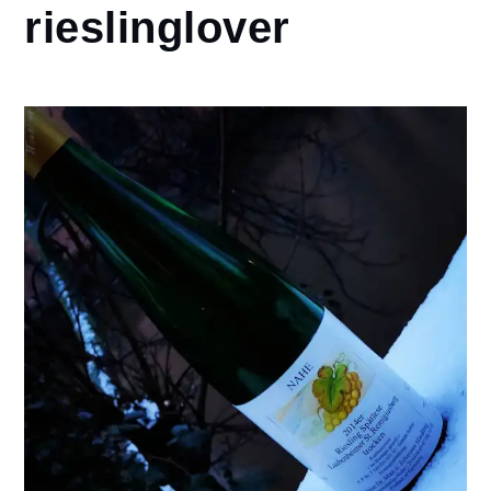
Page
rieslinglover
2