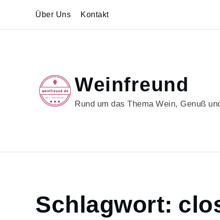
Skip
Über Uns
Kontakt
to
content
Weinfreund
Rund um das Thema Wein, Genuß und
Home
Schlagwort:
clo
closdesmenuts