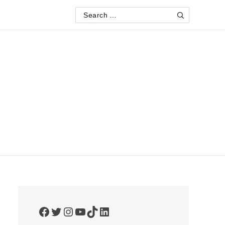
Search
Search
for:
Facebook
Twitter
Instagram
YouTube
TikTok
LinkedIn