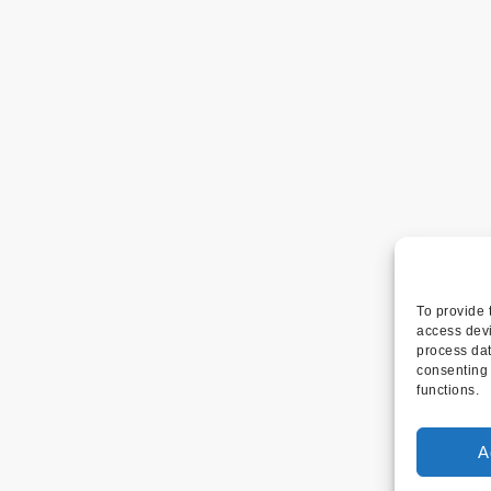
To provide 
access devi
process dat
consenting 
functions.
A